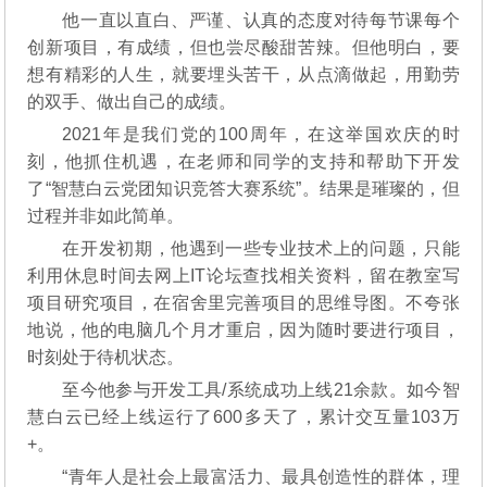
他一直以直白、严谨、认真的态度对待每节课每个
创新项目，有成绩，但也尝尽酸甜苦辣。但他明白，要
想有精彩的人生，就要埋头苦干，从点滴做起，用勤劳
的双手、做出自己的成绩。
2021年是我们党的100周年，在这举国欢庆的时
刻，他抓住机遇，在老师和同学的支持和帮助下开发
了“智慧白云党团知识竞答大赛系统”。结果是璀璨的，但
过程并非如此简单。
在开发初期，他遇到一些专业技术上的问题，只能
利用休息时间去网上IT论坛查找相关资料，留在教室写
项目研究项目，在宿舍里完善项目的思维导图。不夸张
地说，他的电脑几个月才重启，因为随时要进行项目，
时刻处于待机状态。
至今他参与开发工具/系统成功上线21余款。如今智
慧白云已经上线运行了600多天了，累计交互量103万
+。
“青年人是社会上最富活力、最具创造性的群体，理