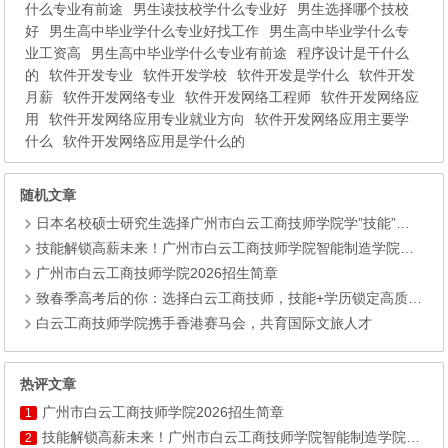
什么专业有前途
男生读技校学什么专业好
男生选择哪个技校
好
男生高中毕业学什么专业好找工作
男生高中毕业学什么专
业工资高
男生高中毕业学什么专业有前途
程序设计是干什么
的
软件开发专业
软件开发学校
软件开发是学什么
软件开发
月薪
软件开发网络专业
软件开发网络工程师
软件开发网络应
用
软件开发网络应用专业就业方向
软件开发网络应用主要学
什么
软件开发网络应用是学什么的
随机文章
日本名校硕士研究生选择广州市白云工商技师学院学”技能”：学历不再稀缺，手艺成了他最硬的底气!
技能解锁高薪未来！广州市白云工商技师学院智能制造学院——升学+就业双赛道，助你圆梦大学+高薪就业
广州市白云工商技师学院2026招生简章
致春季高考后的你：选择白云工商技师，技能+学历锁定高质量就业！
白云工商技师学院携手香港赛马会，共育国际文旅人才
热评文章
广州市白云工商技师学院2026招生简章
1
技能解锁高薪未来！广州市白云工商技师学院智能制造学院——升学+就业双赛道，助你圆梦大学+高薪就业
2