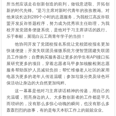
所当然应该走在创新创造的前列，做锐意进取、开拓创
新的时代先锋。”是习主席对新时代青年的孜孜教诲。对
他来说长达到289个小时的志愿服务，为我校江高反诈联
盟开发反诈答题程序，努力成为优秀班主任助理，为我
校开发党团务便捷系统，是他对于习主席讲话的践行。
乐于奉献，展现白云工商青年学子的当担！
他协同开发了党团校报名系统让党校团校报名更加
快速便捷；开发失联团员催缴系统方便智慧团建失联团
员工作操作；自费购买服务器让更多的学生有API接口拓
展研究更多的项目，穿着志愿者马甲参加核酸检测志愿
服务帮助医护人员减轻负担；帮忙维修老人社区的家用
电器为更多的老年人传送温暖；参加垃圾分类及绿色环
保活动让身边的大自然更加纯粹。
这一幕幕是他对习主席讲话精神的传递，用自己的
光温暖，照亮身边的人。大多数创新者的工作都是平凡
而琐碎的，没有那么多惊心动魄的瞬间，也没有那么多
轰轰烈烈的故事，有的是每天本职工作上的兢兢业业。